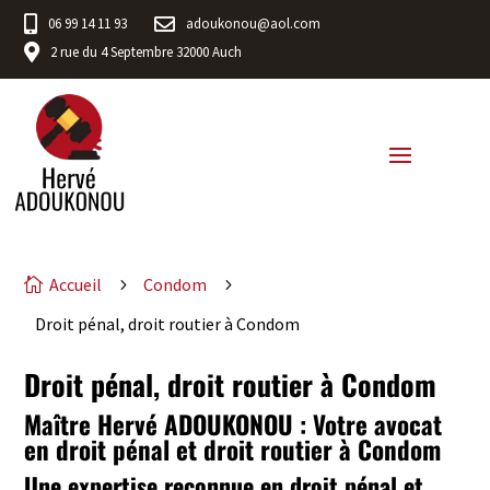


06 99 14 11 93
adoukonou@aol.com

2 rue du 4 Septembre 32000 Auch
Accueil
Condom

5
5
Droit pénal, droit routier à Condom
Droit pénal, droit routier à Condom
Maître Hervé ADOUKONOU : Votre avocat
en droit pénal et droit routier à Condom
Une expertise reconnue en droit pénal et